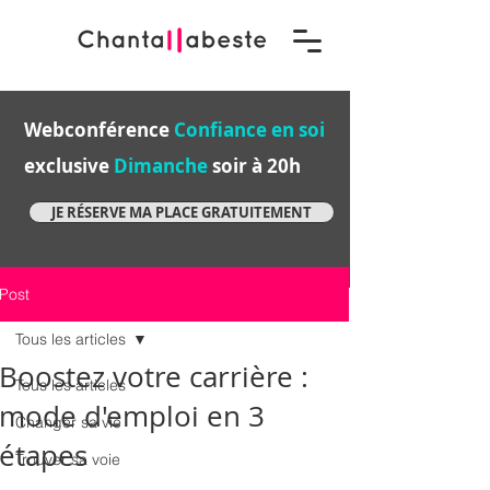
Webconférence
Confiance en soi
exclusive
Dimanche
soir à 20h
JE RÉSERVE MA PLACE GRATUITEMENT
Post
Tous les articles
Boostez votre carrière :
Tous les articles
mode d'emploi en 3
Changer sa vie
étapes
Trouver sa voie