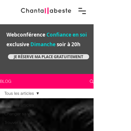
Webconférence
Confiance en soi
exclusive
Dimanche
soir à 20h
JE RÉSERVE MA PLACE GRATUITEMENT
BLOG
Tous les articles
Tous les articles
Changer sa vie
Trouver sa voie