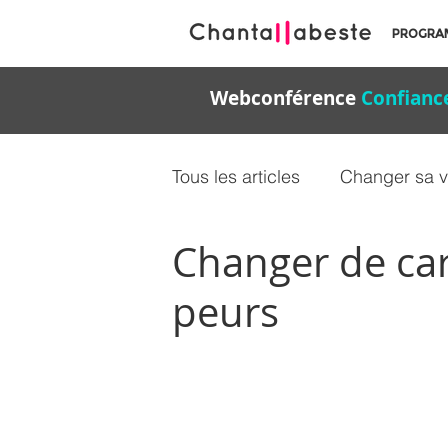
PROGRA
Webconférence
Confiance
Tous les articles
Changer sa v
Changer de carr
Confiance en soi
Mindse
peurs