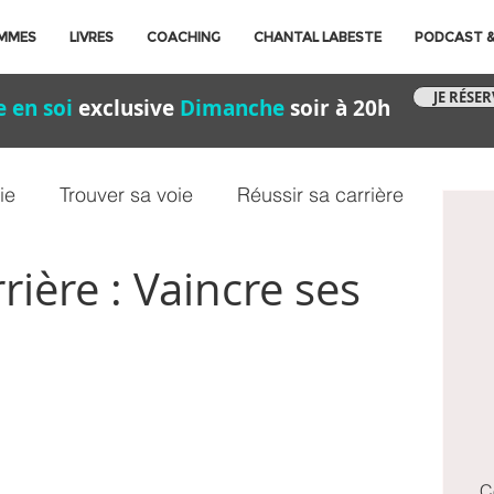
MMES
LIVRES
COACHING
CHANTAL LABESTE
PODCAST &
JE RÉSE
 en soi
exclusive
Dimanche
soir à 20h
ie
Trouver sa voie
Réussir sa carrière
ière : Vaincre ses
t
Bien-être
C